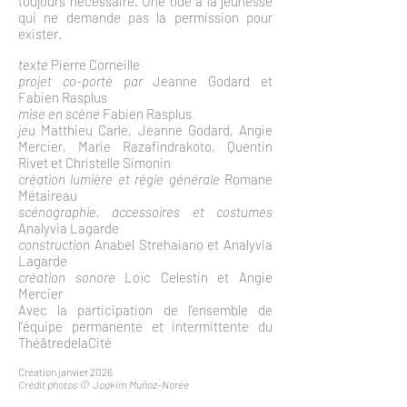
toujours nécessaire. Une ode à la jeunesse
qui ne demande pas la permission pour
exister.
texte
Pierre Corneille
projet co-porté par
Jeanne Godard et
Fabien Rasplus
mise en scène
Fabien Rasplus
jeu
Matthieu Carle, Jeanne Godard, Angie
Mercier, Marie Razafindrakoto, Quentin
Rivet et Christelle Simonin
création lumière et régie générale
Romane
Métaireau
scénographie, accessoires et costumes
Analyvia Lagarde
construction
Anabel Strehaiano et Analyvia
Lagarde
création sonore
Loïc Celestin et Angie
Mercier
Avec la participation de l’ensemble de
l’équipe permanente et intermittente du
ThéâtredelaCité
Création janvier 2026
Crédit photos © Joakim Muñoz-Norée