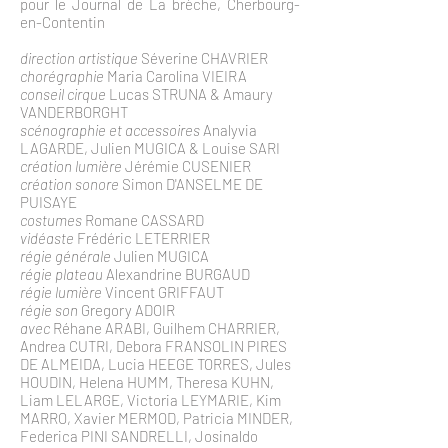
pour le Journal de La brèche, Cherbourg-
en-Contentin
direction artistique
Séverine CHAVRIER
chorégraphie
Maria Carolina VIEIRA
conseil cirque
Lucas STRUNA & Amaury
VANDERBORGHT
scénographie et accessoires
Analyvia
LAGARDE, Julien MUGICA & Louise SARI
création lumière
Jérémie CUSENIER
création sonore
Simon D'ANSELME DE
PUISAYE
costumes
Romane CASSARD
vidéaste
Frédéric LETERRIER
régie générale
Julien MUGICA
régie plateau
Alexandrine BURGAUD
régie lumière
Vincent GRIFFAUT
régie son
Gregory ADOIR
avec
Réhane ARABI, Guilhem CHARRIER,
Andrea CUTRI, Debora FRANSOLIN PIRES
DE ALMEIDA, Lucia HEEGE TORRES, Jules
HOUDIN, Helena HUMM, Theresa KUHN,
Liam LELARGE, Victoria LEYMARIE, Kim
MARRO, Xavier MERMOD, Patricia MINDER,
Federica PINI SANDRELLI, Josinaldo